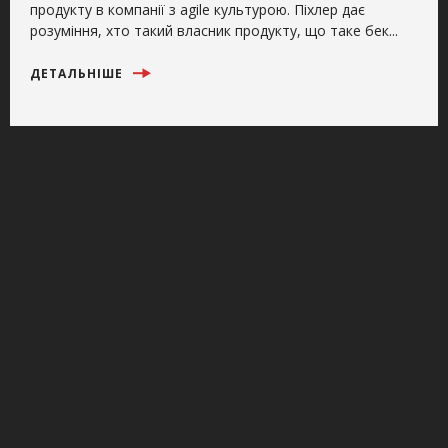
продукту в компанії з agile культурою. Піхлер дає
розуміння, хто такий власник продукту, що таке бек...
ДЕТАЛЬНІШЕ