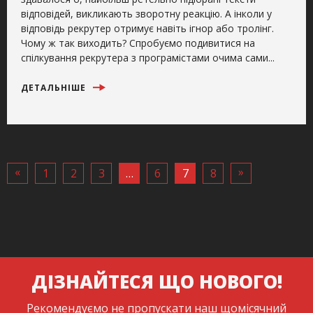
відповідей, викликають зворотну реакцію. А інколи у
відповідь рекрутер отримує навіть ігнор або тролінг.
Чому ж так виходить? Спробуємо подивитися на
спілкування рекрутера з програмістами очима сами...
ДЕТАЛЬНІШЕ
«
»
1
2
3
…
6
7
8
ДІЗНАЙТЕСЯ ЩО НОВОГО!
Рекомендуємо не пропускати наш щомісячний