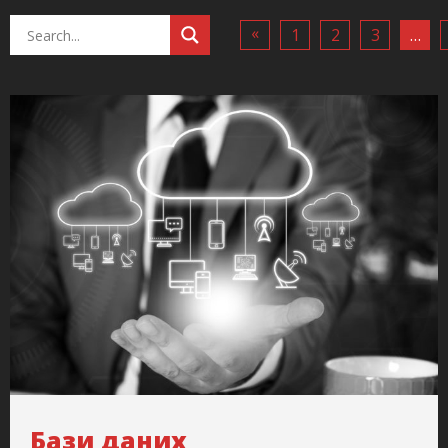
«
1
2
3
…
Бази даних