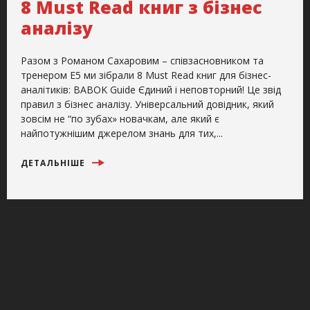
8 Must Read книг з бізнес
аналізу
Разом з Романом Сахаровим – співзасновником та
тренером Е5 ми зібрали 8 Must Read книг для бізнес-
аналітиків: BABOK Guide Єдиний і неповторний! Це звід
правил з бізнес аналізу. Універсальний довідник, який
зовсім не “по зубах» новачкам, але який є
найпотужнішим джерелом знань для тих,...
ДЕТАЛЬНІШЕ