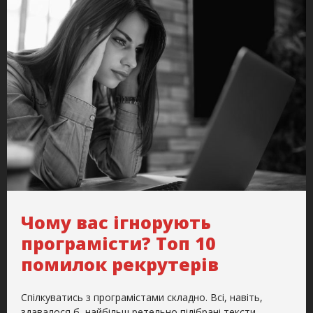
Чому вас ігнорують
програмісти? Топ 10
помилок рекрутерів
Спілкуватись з програмістами складно. Всі, навіть,
здавалося б, найбільш ретельно підібрані тексти