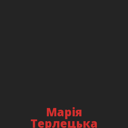
Олексій
Шебанов
TRAINER & MANAGING PARTNER
E5
SENIOR DIRECTOR. HEAD OF PMO
Intellias
Працює в IT з 2005 року, з 2009 року на керівних
посадах:
Program Manager, Lead Delivery Manager, Head of IT,
Global Transformation Lead, Delivery Consultant, Scrum
Марія
Master, Agile Coach, Head of PMO @ Vodafone, DTEK,
GMS AG, Scalr, Ciklum, Intellias.
Терлецька