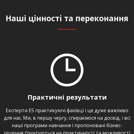
Наші цінності та переконання
Що ми робимо?
Проводимо сертифікаційні та звичайні тренінги,
воркшопи, вебінари, організовуємо відкриті зустрічі,
а також консультуємо і займаємося коучингом.
Консалтингова компанія Е5: які
переваги?
Наші тренери – практикуючі фахівці, учасники й
Практичні результати
лідери багатьох успішних проектів. Ми
переконані: теорія без практики – недієздатні
Експерти Е5 практикуючі фахівці і це дуже важливо
повітряні замки, а практика без теорії – постійне
для нас. Ми, в першу чергу, спираємося на досвід, і всі
«винаходження велосипедів».
наші програми навчання і пропоновані бізнес-
рішення ґрунтуються на практичності та можливості
Використовуємо інноваційні методи навчання,