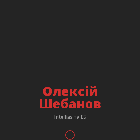
Олексій
Шебанов
Intellias та E5
/
facebook
/
linkedin
/
Вебінар з тренером