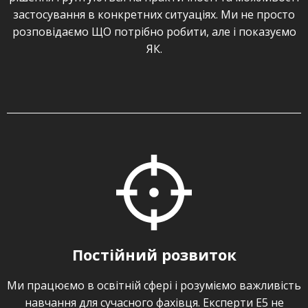
застосування в конкретних ситуаціях. Ми не просто
наші тренінги цікаві й захоплюючі.
розповідаємо ЩО потрібно робити, але і показуємо
Отримані знання можна одразу використовувати
ЯК.
в проектах.
Хочете стати професіоналом в області ІТ?
Скористайтеся послугами, які пропонує наша
консалтингова компанія. Київ – місто, в якому IТ-
ринок стрімко розвивається і пропонує безліч
можливостей. Ми чекаємо на Вас!
/
facebook
/
linkedin
/
Вебінар з тренером
Постійний розвиток
Роман Сахаров
Ми працюємо в освітній сфері і розуміємо важливість
навчання для сучасного фахівця. Експерти Е5 не