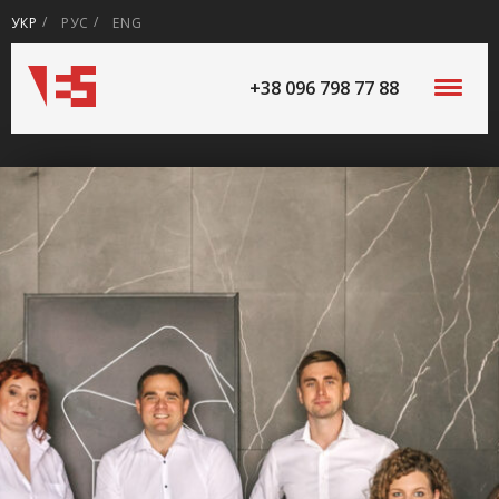
УКР
РУС
ENG
+38 096 798 77 88