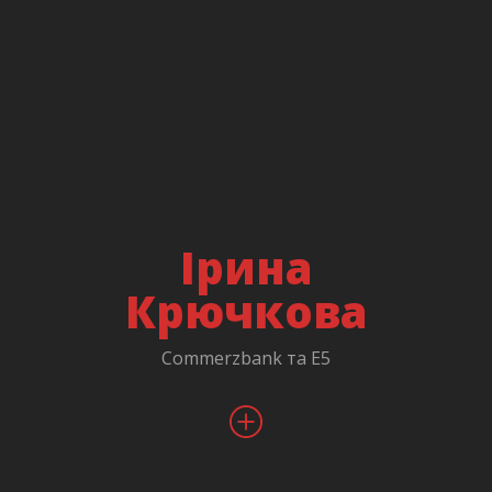
Автор курсу з бізнес-аналізу, активний учасник та
доповідач ком'юніті бізнес-аналітиків в Україні.
Сертифікований SAFe Product Owner / Product
Manager (4.5), Certified SAFe® 5 Agilist.
Вірить в те, що для людини з інтелектом немає
нічого неможливого, а людина з інтелектом, що має
сильну мотивацію, здатна створювати дива, не
Ірина
руйнуючи при цьому світ.
Крючкова
Commerzbank та E5