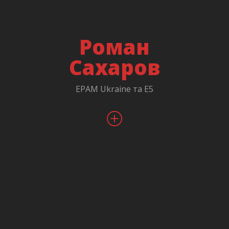
Авторка книги "Менеджмент без метушні: як не
потонути в операційці".
Роман
Працює в IT з 2005 року, при цьому з 2006 року
займає менеджерські позиції. Пройшла шлях від
Сахаров
співробітника відділу підтримки до менеджера
проєктів й керівника офісу. Працювала в
EPAM Ukraine та E5
аутсорсингових, аутстафінгових та продуктових IT-
компаніях.
Окрім управління проєктами та людьми, займалася
розробкою систем навчання. Проводить тренінги та
коучинг щодо гнучких методологій розробки,
менеджменту, мотивації та кар'єрного зростання.
Займається створенням спільноти SAFe Ukraine,
організовує зустрічі ITKaiZenClub, доповідач
конференцій щодо управління проєктами, бізнес-
аналізу та продуктового менеджменту.