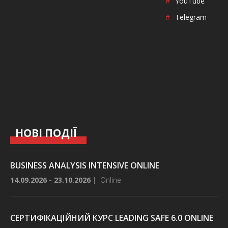
#
YouTube
аналітичного офісу компанії SoftServe, де відповідала
за професійний розвиток та якість роботи більше ніж
#
Telegram
400 аналітиків. Розробила та запустила більше
десятка різних бізнес-аналітичних курсів та тренінгів.
НОВІ ПОДІЇ
BUSINESS ANALYSIS INTENSIVE ONLINE
14.09.2026 - 23.10.2026
|
Online
СЕРТИФІКАЦІЙНИЙ КУРС LEADING SAFE 6.0 ONLINE