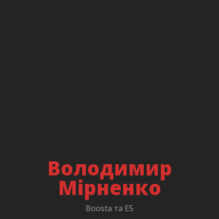
Володимир
Мірненко
Boosta та E5
/
LinkedIn
/
Вебінар з тренером