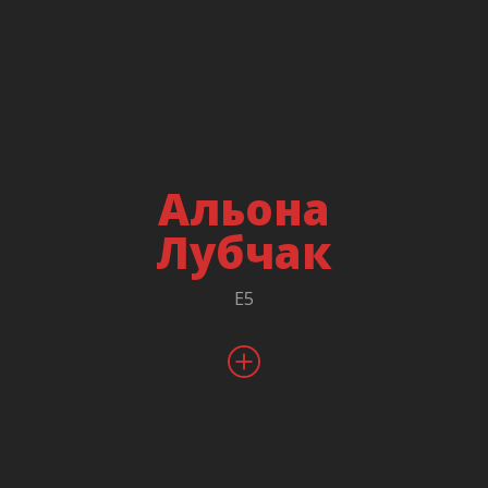
Відкрила київський офіс аутсорсингової компанії у
Києві.
Останні 10 років займається Agile трансформаціями
та управлінським консалтингом, впровадженням
Scrum, Kanban фреймворків та їх адаптацією до
бізнес-обмежень компаній. Працює як з IT-
Альона
компаніями, так і з не IT-компаніями щодо
впровадження гнучких підходів.
Лубчак
E5