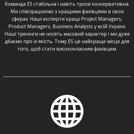
бізнес-аналітиків.
Команда Е5 стабільна і навіть трохи консервативна.
Ми співпрацюємо з кращими фахівцями в своїх
Залучений до створення багатомільйонних enterprise
сферах. Наші експерти кращі Project Managers,
продуктів в ролі БА, продуктового та проектного
Product Managers, Business Analysts у всій Україні.
менеджера. Як один із керівників разом з
Наші тренінги не носять масовий характер і ми дуже
волонтерською командою EPAM створив мобільний
дбаємо про їх якість. Тому Е5 це найкраще місце для
додаток Дія.
того, щоб стати висококласним фахівцем.
Активний учасник Української спільноти бізнес-
аналітиків, спікер на локальних та міжнародних
конференціях, ведучий тренінгів та консультант.
Переможець Української IT Awards 2014 в номінації
Business Analysis.
Сертифікований згідно міжнародних стандартів:
Leading SAFe®, Certified SAFe Product Owner / Product
Manager, Certified ISPMA Product Manager, Agile Team
Facilitation, Certified Scrum Master