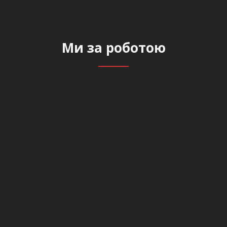
Має досвід розробки продуктів із використанням
методологій Scrum, Kanban та Waterfall. Має глибоке
розуміння моделей проектування рішень.
Ми за роботою