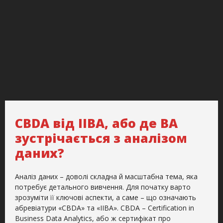
CBDA від IIBA, або де BA
зустрічається з аналізом
даних?
Аналіз даних – доволі складна й масштабна тема, яка
потребує детального вивчення. Для початку варто
зрозуміти її ключові аспекти, а саме – що означають
абревіатури «CBDA» та «IIBA». CBDA – Certification in
Business Data Analytics, або ж сертифікат про