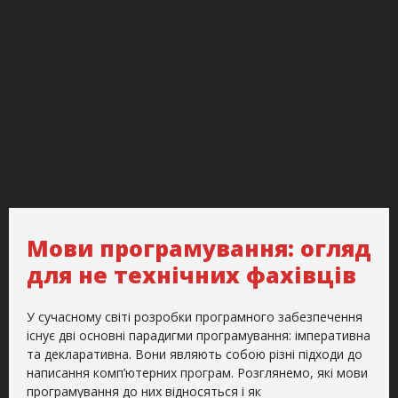
Мови програмування: огляд
для не технічних фахівців
У сучасному світі розробки програмного забезпечення
існує дві основні парадигми програмування: імперативна
та декларативна. Вони являють собою різні підходи до
написання комп’ютерних програм. Розглянемо, які мови
програмування до них відносяться і як