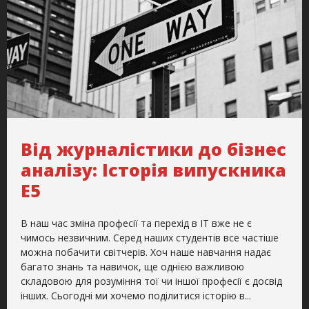
Від журналістики до бізнес
аналізу: Історія випускника
Е5
В наш час зміна професії та перехід в ІТ вже не є
чимось незвичним. Серед наших студентів все частіше
можна побачити світчерів. Хоч наше навчання надає
багато знань та навичок, ще однією важливою
складовою для розуміння тої чи іншої професії є досвід
інших. Сьогодні ми хочемо поділитися історію в...