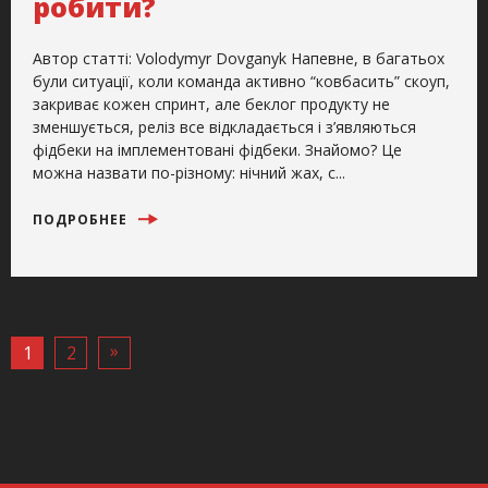
робити?
Автор статті: Volodymyr Dovganyk Напевне, в багатьох
були ситуації, коли команда активно “ковбасить” скоуп,
закриває кожен спринт, але беклог продукту не
зменшується, реліз все відкладається і з’являються
фідбеки на імплементовані фідбеки. Знайомо? Це
можна назвати по-різному: нічний жах, с...
ПОДРОБНЕЕ
»
1
2