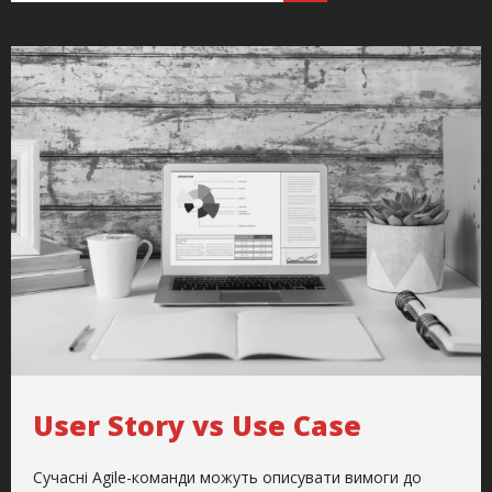
User Story vs Use Case
Сучасні Agile-команди можуть описувати вимоги до