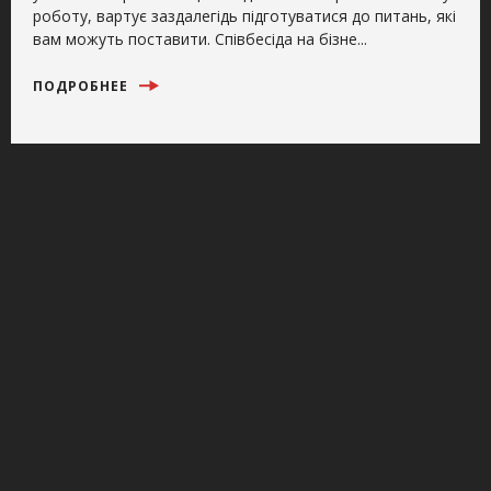
роботу, вартує заздалегідь підготуватися до питань, які
вам можуть поставити. Співбесіда на бізне...
ПОДРОБНЕЕ