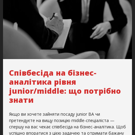
Співбесіда на бізнес-
аналітика рівня
junior/middle: що потрібно
знати
Якщо ви хочете зайняти посаду junior ВА чи
претендуєте на вищу позицію middle-спеціаліста —
спершу на вас чекає співбесіда на бізнес-аналітика. Щоб
успішно впоратися з цією задачею та отримати бажану