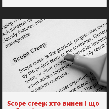
Scope creep: хто винен і що