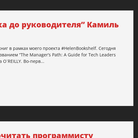
ка до руководителя” Камиль
иг в рамках моего проекта #HelenBookshelf. Сегодня
ванием “The Manager’s Path: A Guide for Tech Leaders
 O`REILLY. Во-перв...
рочитать программисту