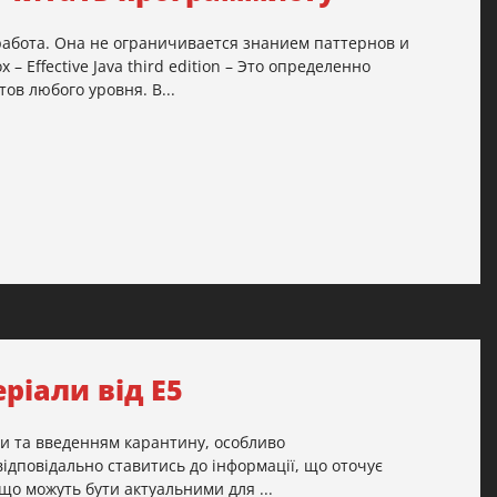
работа. Она не ограничивается знанием паттернов и
 Effective Java third edition – Это определенно
ов любого уровня. В...
ріали від Е5
ями та введенням карантину, особливо
відповідально ставитись до інформації, що оточує
 що можуть бути актуальними для ...