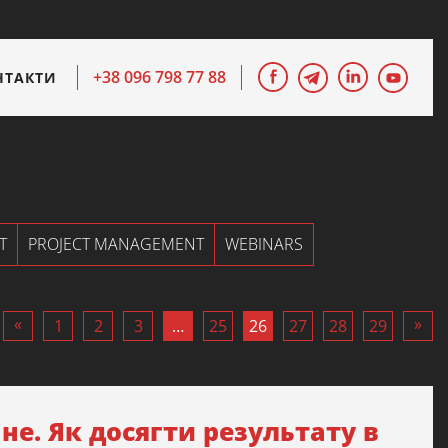
+38 096 798 77 88
НТАКТИ
T
PROJECT MANAGEMENT
WEBINARS
«
»
1
2
3
…
25
26
27
28
29
не. Як досягти результату в