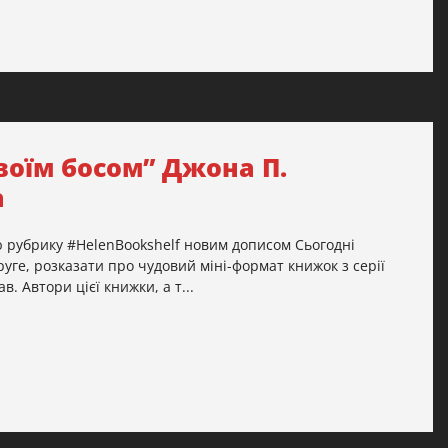
воїм босом” Джона П.
а
рубрику #HelenBookshelf новим дописом Сьогодні
руге, розказати про чудовий міні-формат книжок з серії
. Автори цієї книжки, а т...