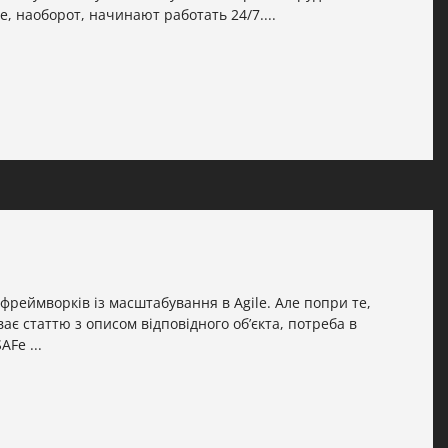
 наоборот, начинают работать 24/7....
 фреймворків із масштабування в Agile. Але попри те,
ває статтю з описом відповідного об’єкта, потреба в
Fe ...