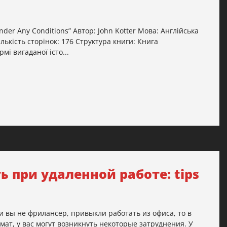
nder Any Conditions” Автор: John Kotter Мова: Англійська
ькість сторінок: 176 Структура книги: Книга
і вигаданої істо...
 при удаленной работе: tips
и вы не фрилансер, привыкли работать из офиса, то в
ат, у вас могут возникнуть некоторые затруднения. У