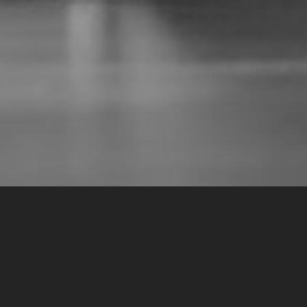
Пять книг, 
программис