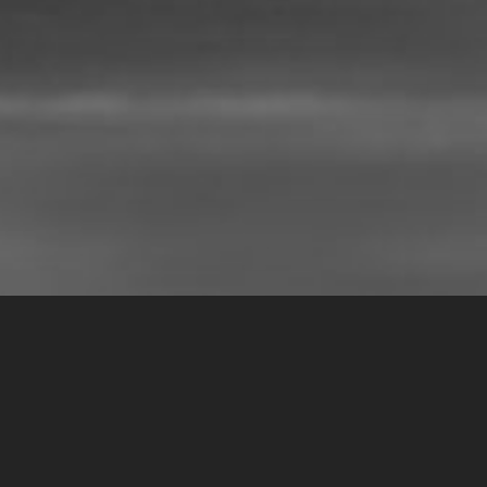
которые стоит про
ту