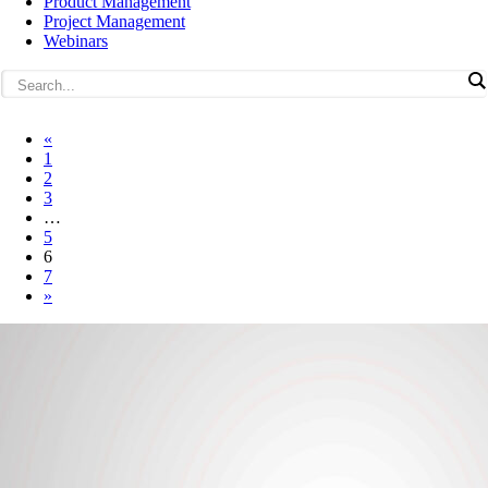
Product Management
Project Management
Webinars
«
1
2
3
…
5
6
7
»