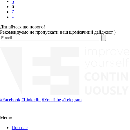
5
6
7
»
Дізнайтеся що нового!
Рекомендуємо не пропускати наш щомісячний дайджест )
#
Facebook
#
LinkedIn
#
YouTube
#
Telegram
Меню
Про нас