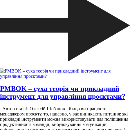
PMBOK – суха теорія чи прикладний
інструмент для управління проєктами?
Автор статті: Олексій Шебанов Якщо ви працюєте
менеджером проєкту, то, напевно, у вас виникають питання: які
прикладні інструменти можна використовувати для поліпшення
продуктивності команди, вибудовування комунікацій,
оцінювання та планування, своєчасного постачання продукту/