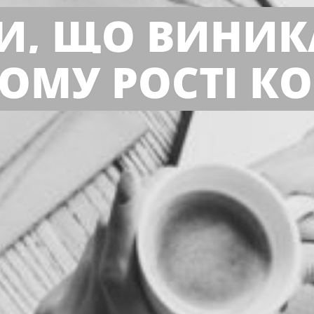
И, ЩО ВИНИК
ОМУ РОСТІ К