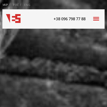
УКР
РУС
ENG
+38 096 798 77 88