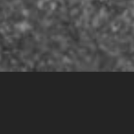
Хочу стати PM: з чого почати?
До нас у Е5 часто звертаються з питанням, щодо
того, як почати свою кар’єру PM, а головне з варто
чого почати
?
Ми зібрали рекомендації в одну статтю,
сподіваємося, це допоможе вам розпочати свій шлях