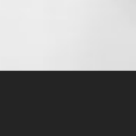
Підготовка до співбесіди на
junior/middle РМ
Автор статті:
Олексій Шебанов
Багато з вас при підготовці до співбесіди
задумувалися над питаннями та кейсами, які можуть