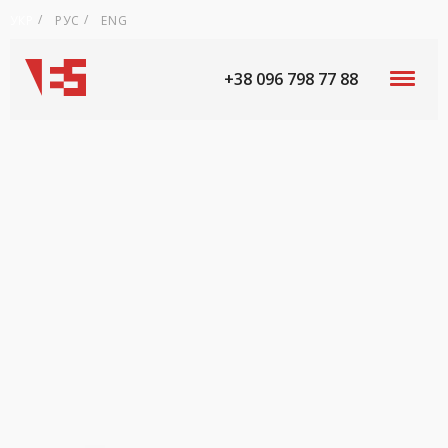
УКР
РУС
ENG
+38 096 798 77 88