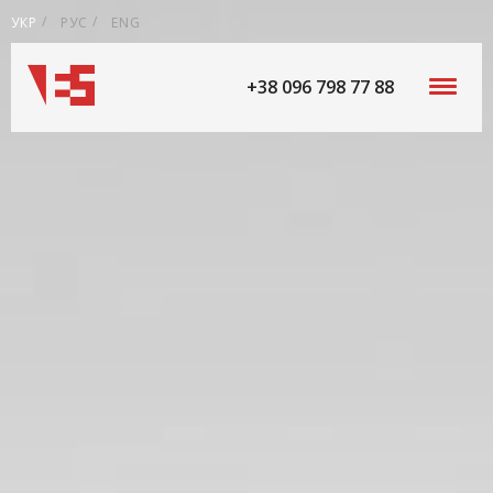
УКР
РУС
ENG
+38 096 798 77 88