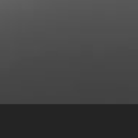
Чим відрізняються
сертифікації SAFe