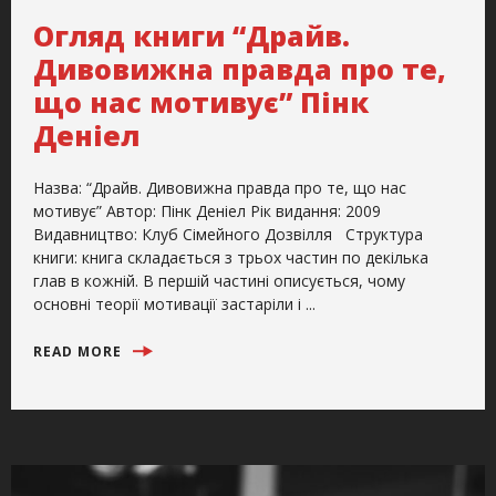
Огляд книги “Драйв.
Дивовижна правда про те,
що нас мотивує” Пінк
Деніел
Назва: “Драйв. Дивовижна правда про те, що нас
мотивує” Автор: Пінк Деніел Рік видання: 2009
Видавництво: Клуб Сімейного Дозвілля Структура
книги: книга складається з трьох частин по декілька
глав в кожній. В першій частині описується, чому
основні теорії мотивації застаріли і ...
READ MORE