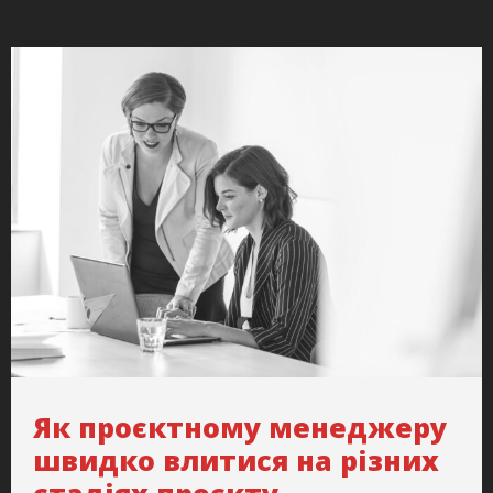
Як проєктному менеджеру
швидко влитися на різних
стадіях проєкту