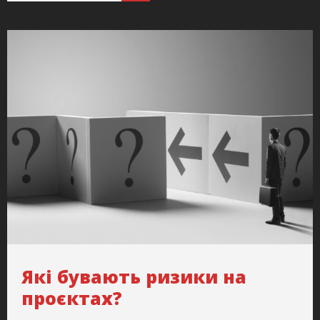
Які бувають ризики на
проєктах?