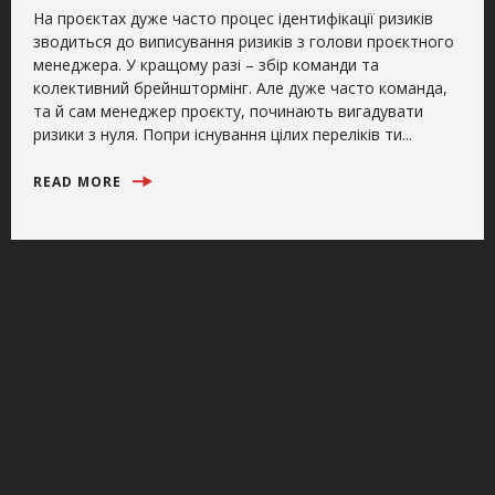
На проєктах дуже часто процес ідентифікації ризиків
зводиться до виписування ризиків з голови проєктного
менеджера. У кращому разі – збір команди та
колективний брейнштормінг. Але дуже часто команда,
та й сам менеджер проєкту, починають вигадувати
ризики з нуля. Попри існування цілих переліків ти...
READ MORE