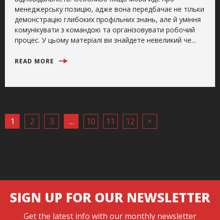
менеджерську позицію, адже вона передбачає не тільки
демонстрацію глибоких профільних знань, але й уміння
комунікувати з командою та організовувати робочий
процес. У цьому матеріалі ви знайдете невеликий че...
READ MORE
»
1
2
3
…
10
11
12
SIGN UP FOR OUR NEWSLETTER
Get the latest info with our monthly newsletter