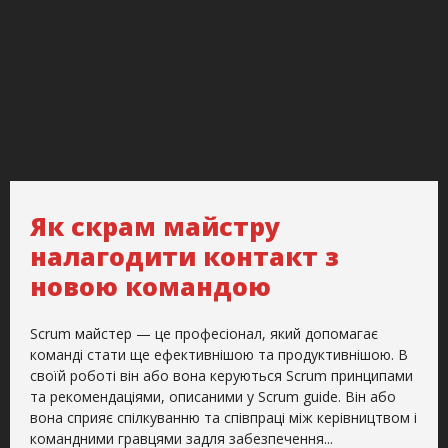
Як скрам майстру
налагодити контакт з
новою командою
Scrum майстер — це професіонал, який допомагає
команді стати ще ефективнішою та продуктивнішою. В
своїй роботі він або вона керуються Scrum принципами
та рекомендаціями, описаними у Scrum guide. Він або
вона сприяє спілкуванню та співпраці між керівництвом і
командними гравцями задля забезпечення...