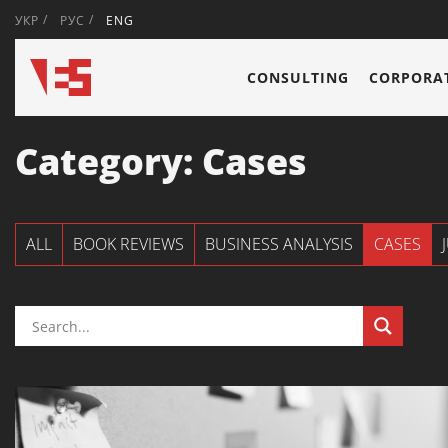
УКР
РУС
ENG
CONSULTING
CORPORAT
Category:
Cases
ALL
BOOK REVIEWS
BUSINESS ANALYSIS
CASES