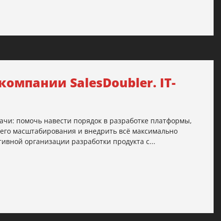
компании SalesDoubler. IT-
ачи: помочь навести порядок в разработке платформы,
н его масштабирования и внедрить всё максимально
тивной организации разработки продукта с...