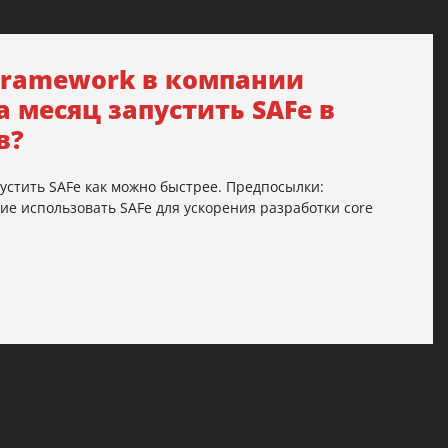
e Framework в компании
а месяц запустить SAFe в
в?
устить SAFe как можно быстрее. Предпосылки:
е использовать SAFe для ускорения разработки core