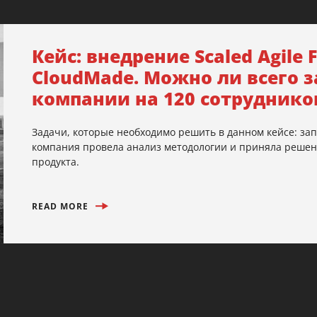
Кейс: внедрение Scaled Agil
CloudMade. Можно ли всего з
компании на 120 сотруднико
Задачи, которые необходимо решить в данном кейсе: зап
компания провела анализ методологии и приняла решени
продукта.
READ MORE