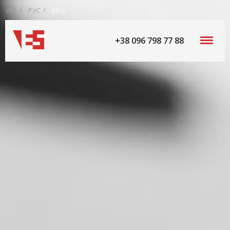
УКР
РУС
ENG
+38 096 798 77 88