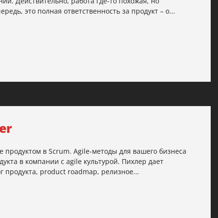
и. Действительно, работа где-то похожая, но
едь, это полная ответственность за продукт – о...
er
е продуктом в Scrum. Agile-методы для вашего бизнеса
кта в компании с agile культурой. Пихлер дает
г продукта, product roadmap, релизное...