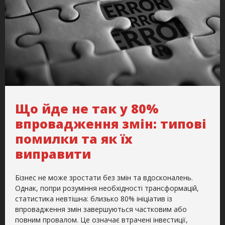
Що йде не так у 80%
впровадження змін: типові
помилки та як їх
виправити
Бізнес не може зростати без змін та вдосконалень.
Однак, попри розуміння необхідності трансформацій,
статистика невтішна: близько 80% ініціатив із
впровадження змін завершуються частковим або
повним провалом. Це означає втрачені інвестиції,