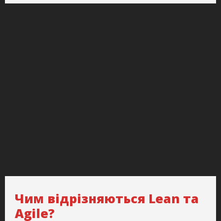
Чим відрізняються Lean та
Agile?