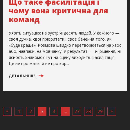
Що таке фасилітація і
чому вона критична для
команд
Уявіть ситуацію: на зустрічі десять людей. У кожного —
своя думка, свої пріоритети і своє бачення того, як
«буде краще». Розмова швидко перетворюється на хаос
або, навпаки, на мовчанку. У результаті — ні рішення, ні
ясності. Знайомо? Тут на сцену виходить фасилітація.
Це не про магію й не про кор...
ДЕТАЛЬНІШЕ
«
»
1
2
3
4
…
27
28
29