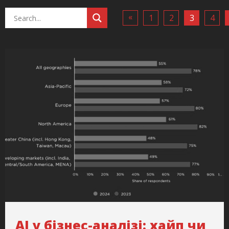
«
1
2
3
4
AI у бізнес-аналізі: хайп чи