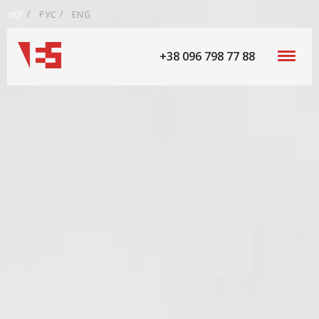
УКР
РУС
ENG
+38 096 798 77 88