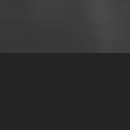
Пока все дома. Как
организовать эффективную
работу команды онлайн.
Автор статьи:
Алексей Шебанов
В данный момент, когда я пишу эту заметку, многие
из нас работают с проектными командами в