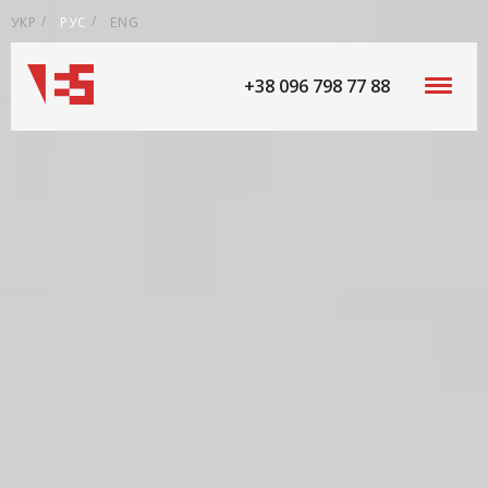
УКР
РУС
ENG
+38 096 798 77 88