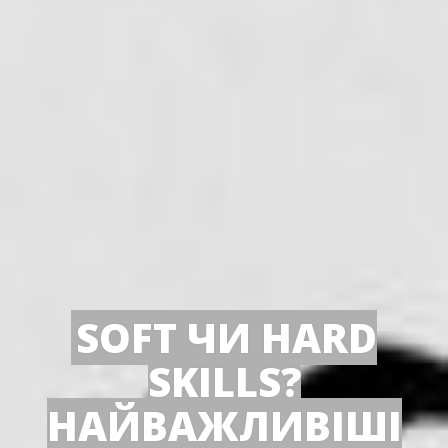
SOFT ЧИ HARD
SKILLS?
НАЙВАЖЛИВІШІ