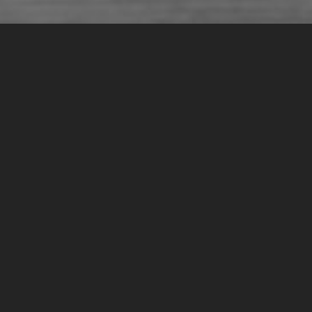
Product Owner vs
“Как управлять
Когда у вас небольшой продукт и одна команда все 
знает что, почему, как и зачем. И если что-то не выход
Как только вы начинаете расти и работы явно стан
вызовы с коммуникацией, зонами ответственности и
Как же организовать работу команды, чтобы было э
обычно, в нашем видео.
Для просмотра видео, нажмите кнопку “play” справа от