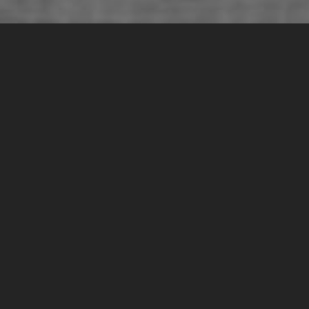
 Product Manager:
 большим продукт
вопросы о продукте обычно идут к одному человеку Р
ит, то все вопросы тоже идут к нему.
овится больше чем на одного человека начинаются доп
 функциональными обязанностями.
ффективно, продуктивно и получался нужный продукт? 
 описания.