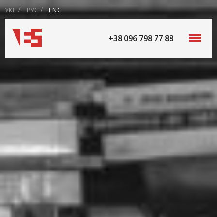
УКР
РУС
ENG
+38 096 798 77 88