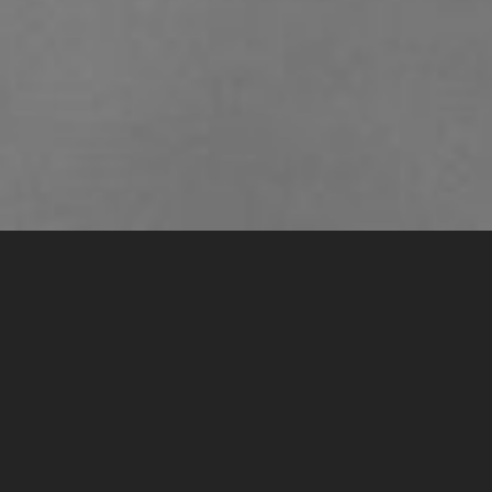
Корпоративний тренінг Risk
Management
Формат:
online (Zoom + Miro)
Розмір групи:
до 20 учасників замовника (включно)