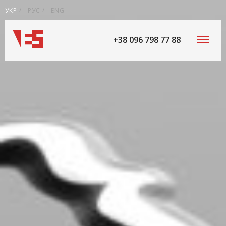
УКР
РУС
ENG
+38 096 798 77 88