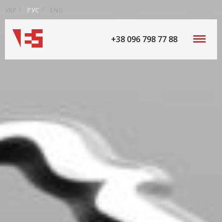
УКР
РУС
ENG
+38 096 798 77 88