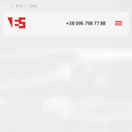
УКР
РУС
ENG
+38 096 798 77 88