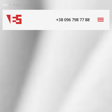
УКР
РУС
ENG
+38 096 798 77 88