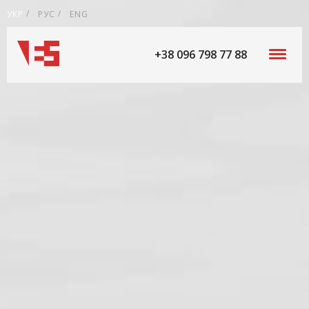
УКР
РУС
ENG
+38 096 798 77 88