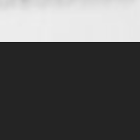
Які завдання вирішує РМ на
різних етапах кар’єри: junior,
middle, senior
Як junior PM перетворюється на Middle PM, а
останній стає senior PM? Ми підготували розширені
відповіді та чек-лісти, що існують на кожному етапі
кар’єри PM. Пориньмо разом у насичений «життєвий
цикл PM»!