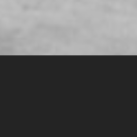
Огляд книги “Як управляти
своїм босом” Джона П.
Коттера, Джона Дж. Гебарроа
Автор статті: Алена Лубчак