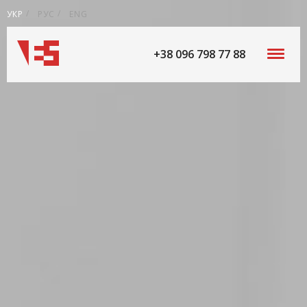
УКР
РУС
ENG
+38 096 798 77 88