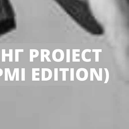
Г PROJECT
MI EDITION)