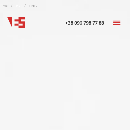
УКР
РУС
ENG
+38 096 798 77 88