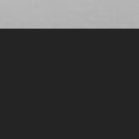
Как успешно сдать экзамен и
получить РМР сертификацию.
Рекомендации и путь
подготовки выпускника Е5
В этой статье наш выпускник делится своим опытом
подготовки к экзамену для получения РМР
сертификации. Статья будет полезна всем, кто
занимается подготовкой или же только планирует и
хочет понимать, как это все происходит.