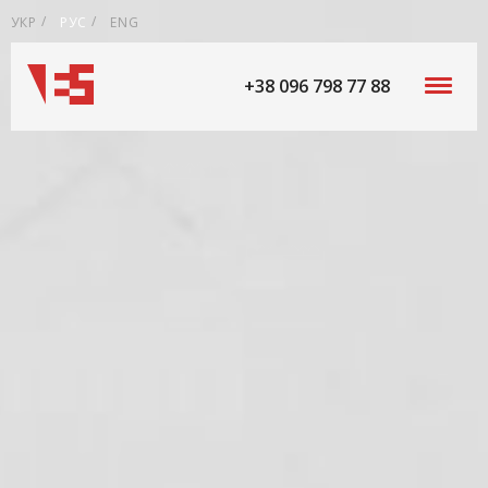
УКР
РУС
ENG
+38 096 798 77 88