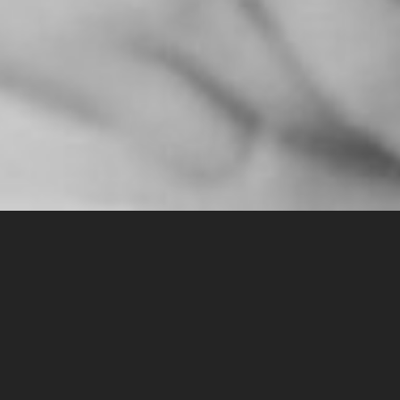
High-performing team: яка
вона?
Авторка статті:
Helen Lubchak