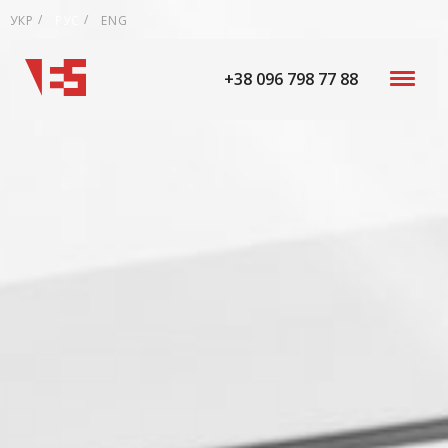
УКР
РУС
ENG
+38 096 798 77 88